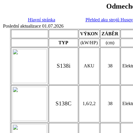
Odmecho
Hlavní stránka
Přehled aku strojů Husqv
Poslední aktualizace 01.07.2026
VÝKON
ZÁBĚR
TYP
(kW/HP)
(cm)
S138i
AKU
38
Elekt
S138C
1,6/2,2
38
Elekt